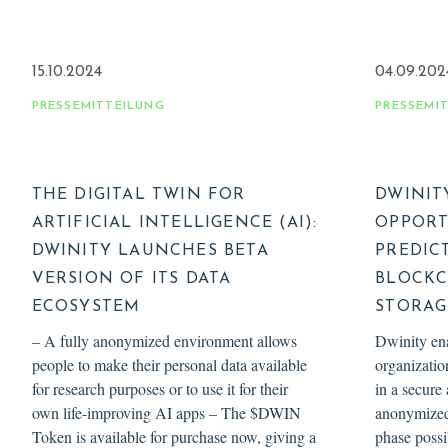
15.10.2024
04.09.202
PRESSEMITTEILUNG
PRESSEMI
THE DIGITAL TWIN FOR
DWINIT
ARTIFICIAL INTELLIGENCE (AI):
OPPORT
DWINITY LAUNCHES BETA
PREDIC
VERSION OF ITS DATA
BLOCKC
ECOSYSTEM
STORAG
– A fully anonymized environment allows
Dwinity en
people to make their personal data available
organizatio
for research purposes or to use it for their
in a secure
own life-improving AI apps – The $DWIN
anonymized 
Token is available for purchase now, giving a
phase possi