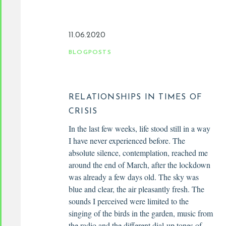
11.06.2020
BLOGPOSTS
RELATIONSHIPS IN TIMES OF
CRISIS
In the last few weeks, life stood still in a way
I have never experienced before. The
absolute silence, contemplation, reached me
around the end of March, after the lockdown
was already a few days old. The sky was
blue and clear, the air pleasantly fresh. The
sounds I perceived were limited to the
singing of the birds in the garden, music from
the radio and the different dial-up tones of