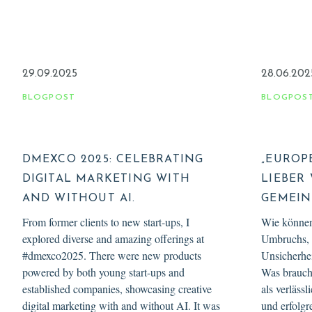
29.09.2025
28.06.202
BLOGPOST
BLOGPOS
DMEXCO 2025: CELEBRATING
„EUROP
DIGITAL MARKETING WITH
LIEBER
AND WITHOUT AI.
GEMEIN
From former clients to new start-ups, I
Wie können
explored diverse and amazing offerings at
Umbruchs, 
#dmexco2025. There were new products
Unsicherhei
powered by both young start-ups and
Was brauch
established companies, showcasing creative
als verläss
digital marketing with and without AI. It was
und erfolgr