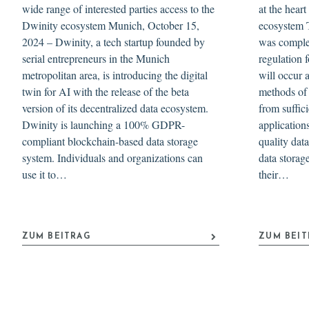
wide range of interested parties access to the
at the hear
Dwinity ecosystem Munich, October 15,
ecosystem T
2024 – Dwinity, a tech startup founded by
was compl
serial entrepreneurs in the Munich
regulation f
metropolitan area, is introducing the digital
will occur 
twin for AI with the release of the beta
methods of 
version of its decentralized data ecosystem.
from suffic
Dwinity is launching a 100% GDPR-
applications
compliant blockchain-based data storage
quality dat
system. Individuals and organizations can
data stora
use it to…
their…
ZUM BEITRAG
ZUM BEI