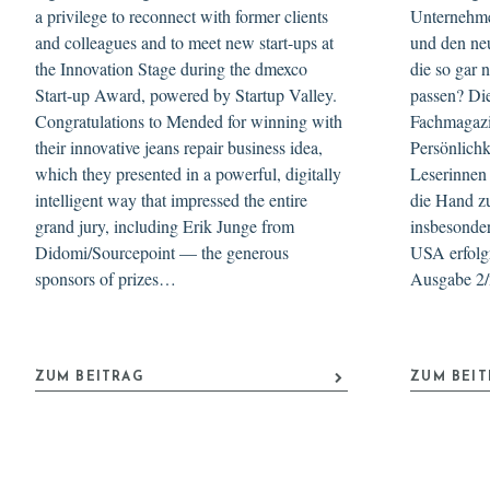
a privilege to reconnect with former clients
Unternehme
and colleagues and to meet new start-ups at
und den ne
the Innovation Stage during the dmexco
die so gar 
Start-up Award, powered by Startup Valley.
passen? Die
Congratulations to Mended for winning with
Fachmagazi
their innovative jeans repair business idea,
Persönlichk
which they presented in a powerful, digitally
Leserinnen
intelligent way that impressed the entire
die Hand zu
grand jury, including Erik Junge from
insbesonde
Didomi/Sourcepoint — the generous
USA erfolg
sponsors of prizes…
Ausgabe 2/
ZUM BEITRAG
ZUM BEI