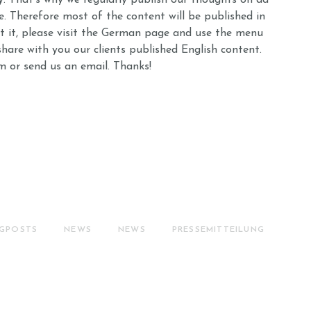
y. That’s why we regularly publish our thoughts on ad
e. Therefore most of the content will be published in
t it, please visit the German page and use the menu
hare with you our clients published English content.
m or send us an email. Thanks!
GPOSTS
NEWS
NEWS
PRESSEMITTEILUNG