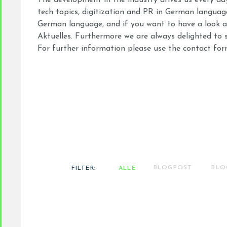
The development in the industry drives us every da
tech topics, digitization and PR in German languag
German language, and if you want to have a look a
Aktuelles. Furthermore we are always delighted to s
For further information please use the contact for
BLOGPOST
BLO
FILTER:
ALLE