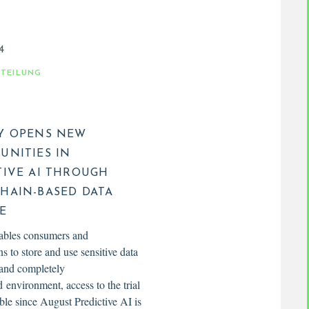
4
TTEILUNG
Y OPENS NEW
UNITIES IN
TIVE AI THROUGH
HAIN-BASED DATA
E
ables consumers and
ns to store and use sensitive data
 and completely
environment, access to the trial
ble since August Predictive AI is