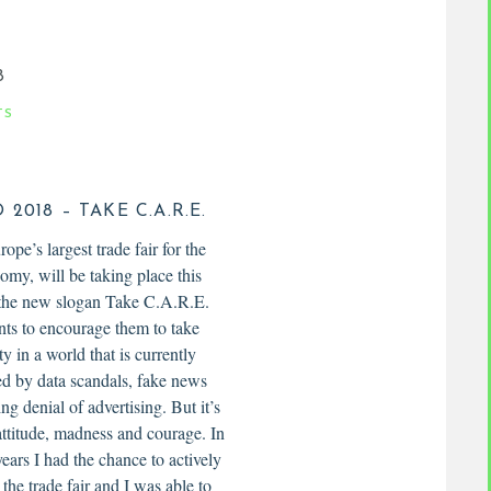
8
TS
2018 – TAKE C.A.R.E.
ope’s largest trade fair for the
nomy, will be taking place this
 the new slogan Take C.A.R.E.
ts to encourage them to take
ty in a world that is currently
ed by data scandals, fake news
ng denial of advertising. But it’s
attitude, madness and courage. In
years I had the chance to actively
he trade fair and I was able to