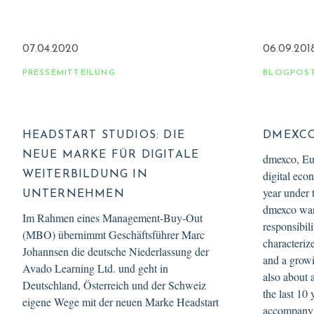
07.04.2020
06.09.201
PRESSEMITTEILUNG
BLOGPOS
HEADSTART STUDIOS: DIE
DMEXCO 
NEUE MARKE FÜR DIGITALE
dmexco, Eur
digital eco
WEITERBILDUNG IN
year under
UNTERNEHMEN
dmexco wan
Im Rahmen eines Management-Buy-Out
responsibili
(MBO) übernimmt Geschäftsführer Marc
characteriz
Johannsen die deutsche Niederlassung der
and a growi
Avado Learning Ltd. und geht in
also about 
Deutschland, Österreich und der Schweiz
the last 10 
eigene Wege mit der neuen Marke Headstart
accompany t