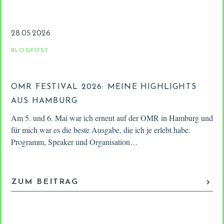
28.05.2026
2
BLOGPOST
B
OMR FESTIVAL 2026: MEINE HIGHLIGHTS
D
AUS HAMBURG
M
Am 5. und 6. Mai war ich erneut auf der OMR in Hamburg und
Fr
as
für mich war es die beste Ausgabe, die ich je erlebt habe.
am
Programm, Speaker und Organisation…
po
sh
ZUM BEITRAG
Z