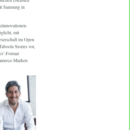
it Samsung in
ktinnovationen.
licht, mit
Leserschaft im Open
boola Stories vor,
ies’-Format
Commerce-Marken