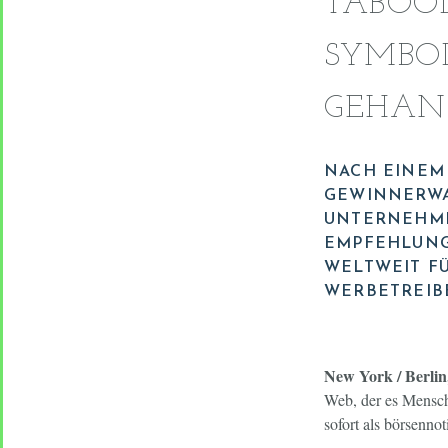
TABOO
SYMBOL
GEHAN
NACH EINEM 
GEWINNERWA
UNTERNEHME
EMPFEHLUNG
WELTWEIT F
WERBETREIBE
New York / Berlin
Web, der es Mensch
sofort als börsenn