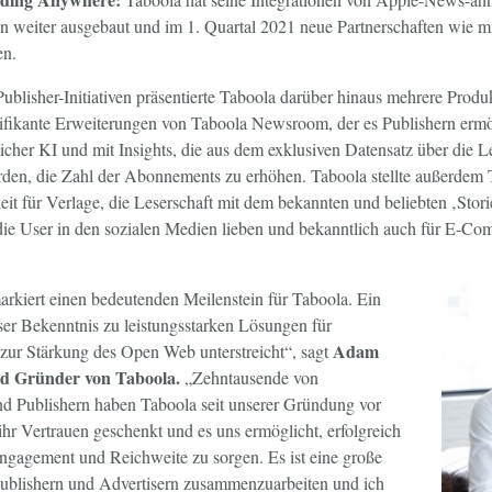
n weiter ausgebaut und im 1. Quartal 2021 neue Partnerschaften wie m
en.
blisher-Initiativen präsentierte Taboola darüber hinaus mehrere Produ
ifikante Erweiterungen von Taboola Newsroom, der es Publishern ermög
tlicher KI und mit Insights, die aus dem exklusiven Datensatz über die 
n, die Zahl der Abonnements zu erhöhen. Taboola stellte außerdem Ta
it für Verlage, die Leserschaft mit dem bekannten und beliebten ‚Stor
die User in den sozialen Medien lieben und bekanntlich auch für E-
arkiert einen bedeutenden Meilenstein für Taboola. Ein
ser Bekenntnis zu leistungsstarken Lösungen für
Adam
ur Stärkung des Open Web unterstreicht“, sagt
d Gründer von Taboola.
„Zehntausende von
d Publishern haben Taboola seit unserer Gründung vor
ihr Vertrauen geschenkt und es uns ermöglicht, erfolgreich
ngagement und Reichweite zu sorgen. Es ist eine große
Publishern und Advertisern zusammenzuarbeiten und ich