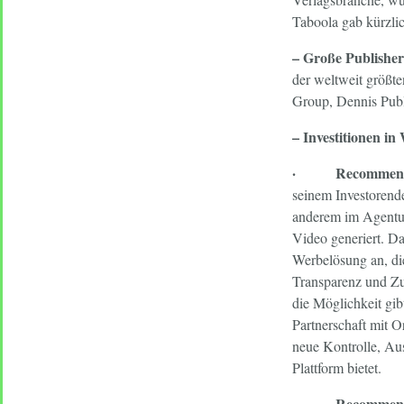
Taboola gab kürzli
– Große Publishe
der weltweit größt
Group, Dennis Publ
– Investitionen i
· Recommendin
seinem Investorend
anderem im Agentur
Video generiert. D
Werbelösung an, di
Transparenz und Zu
die Möglichkeit gi
Partnerschaft mit 
neue Kontrolle, Au
Plattform bietet.
· Recommendi