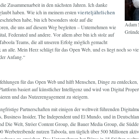
 die Zusammenarbeit in den nächsten Jahren. Ich danke
eglaubt haben. Wie ich in meinem ersten
vierteljährlichen
eschrieben habe, bin ich besonders stolz auf die
Adam S
storen, die uns auf diesem Weg begleiten – Unternehmen wie
Gründe
ital, Federated und andere. Vor allem aber bin ich stolz auf
Taboola Teams, die all unseren Erfolg möglich gemacht
an alle. Mein Herz schlägt für das Open Web, und es liegt noch so viel
t der Anfang.“
pfehlungen für das Open Web und hilft Menschen, Dinge zu entdecken, 
lattform basiert auf künstlicher Intelligenz und wird von Digital Proper
sieren und das Nutzerengagement zu steigern.
angfristige Partnerschaften mit einigen der weltweit führenden Digitalm
usiness Insider, The Independent und El Mundo, und in Deutschlan
und Die Welt, Ströer Content Group, die Bauer Media Group, die Südd
0 Werbetreibende nutzen Taboola, um täglich über 500 Millionen aktive
ebung zu erreichen. Das Unternehmen hat Büros in 18 Städten weltw