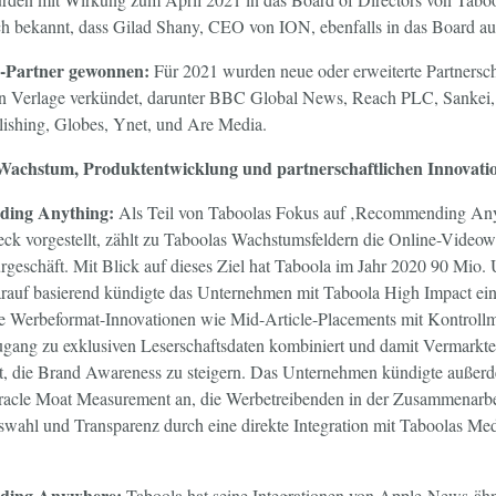
ch bekannt, dass Gilad Shany, CEO von ION, ebenfalls in das Board
r-Partner gewonnen:
Für 2021 wurden neue oder erweiterte Partnersc
en Verlage verkündet, darunter BBC Global News, Reach PLC, Sankei, 
ishing, Globes, Ynet, und Are Media.
n Wachstum, Produktentwicklung und partnerschaftlichen Innovati
g Anything:
Als Teil von Taboolas Fokus auf ‚Recommending Any
eck vorgestellt, zählt zu Taboolas Wachstumsfeldern die Online-Videow
geschäft. Mit Blick auf dieses Ziel hat Taboola im Jahr 2020 90 Mio. 
arauf basierend kündigte das Unternehmen mit Taboola High Impact ei
e Werbeformat-Innovationen wie Mid-Article-Placements mit Kontrollm
gang zu exklusiven Leserschaftsdaten kombiniert und damit Vermarkt
bt, die Brand Awareness zu steigern. Das Unternehmen kündigte außer
Oracle Moat Measurement an, die Werbetreibenden in der Zusammenarbe
swahl und Transparenz durch eine direkte Integration mit Taboolas Me
ng Anywhere:
Taboola hat seine Integrationen von Apple-News-ähn