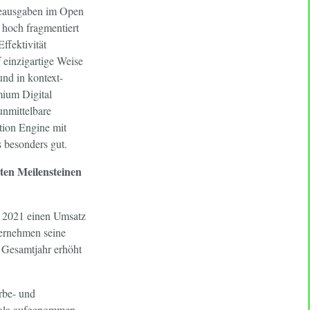
beausgaben im Open
 hoch fragmentiert
ffektivität
 einzigartige Weise
nd in kontext-
mium Digital
unmittelbare
tion Engine mit
 besonders gut.
ten Meilensteinen
l 2021 einen Umsatz
ernehmen seine
 Gesamtjahr erhöht
rbe- und
oola aufgenommen.