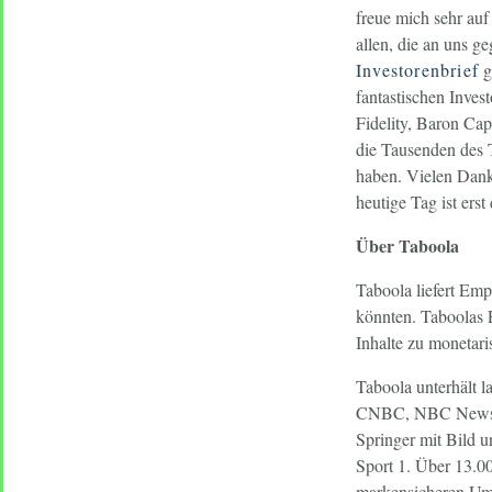
freue mich sehr auf
allen, die an uns g
Investorenbrief
g
fantastischen Inve
Fidelity, Baron Cap
die Tausenden des 
haben. Vielen Dank 
heutige Tag ist ers
Über Taboola
Taboola liefert Em
könnten. Taboolas P
Inhalte zu monetari
Taboola unterhält l
CNBC, NBC News, B
Springer mit Bild 
Sport 1. Über 13.00
markensicheren Umg