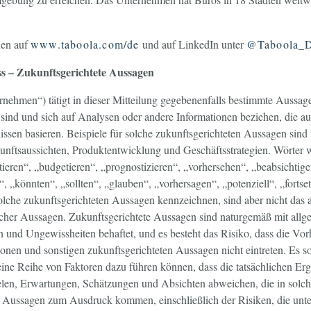
nen auf
www.taboola.com/de
und auf LinkedIn unter
@Taboola_
s – Zukunftsgerichtete Aussagen
nehmen“) tätigt in dieser Mitteilung gegebenenfalls bestimmte Aussage
 sind und sich auf Analysen oder andere Informationen beziehen, die a
ssen basieren. Beispiele für solche zukunftsgerichteten Aussagen sind
nftsaussichten, Produktentwicklung und Geschäftsstrategien. Wörter w
tieren“, „budgetieren“, „prognostizieren“, „vorhersehen“, „beabsichtige
 „könnten“, „sollten“, „glauben“, „vorhersagen“, „potenziell“, „fortse
lche zukunftsgerichteten Aussagen kennzeichnen, sind aber nicht das al
her Aussagen. Zukunftsgerichtete Aussagen sind naturgemäß mit all
n und Ungewissheiten behaftet, und es besteht das Risiko, dass die Vor
onen und sonstigen zukunftsgerichteten Aussagen nicht eintreten. Es s
eine Reihe von Faktoren dazu führen können, dass die tatsächlichen Er
elen, Erwartungen, Schätzungen und Absichten abweichen, die in solc
n Aussagen zum Ausdruck kommen, einschließlich der Risiken, die unte