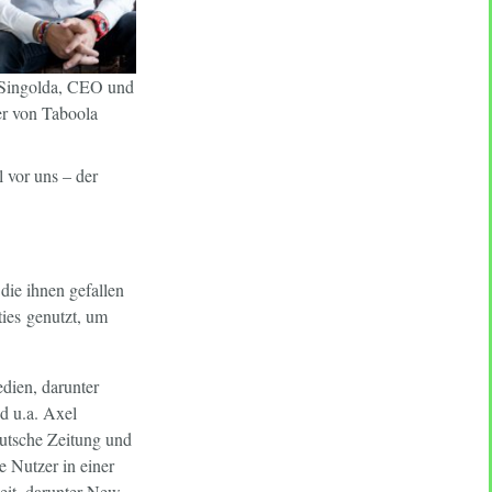
ingolda, CEO und
r von Taboola
 vor uns – der
die ihnen gefallen
ties genutzt, um
edien, darunter
d u.a. Axel
eutsche Zeitung und
 Nutzer in einer
eit, darunter New