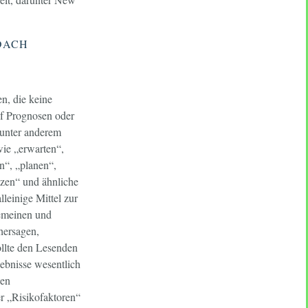
DACH
n, die keine
uf Prognosen oder
 unter anderem
ie „erwarten“,
n“, „planen“,
tzen“ und ähnliche
leinige Mittel zur
gemeinen und
hersagen,
ollte den Lesenden
gebnisse wesentlich
hen
r „Risikofaktoren“