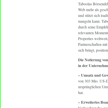
Taboolas Börsendeb
Web mehr als gesch
und stützt sich tra
mangeln kann. Taboo
durch seine Empfehl
relevanten Momente
Properties weltweit
Partnerschaften mi
sich bringt, posit
Die Notierung von
in der Unternehm
– Umsatz und Gewi
von 303 Mio. US-Do
ursprünglichen Ums
hat.
– Erweitertes Boar
Verlagsbranche, wu