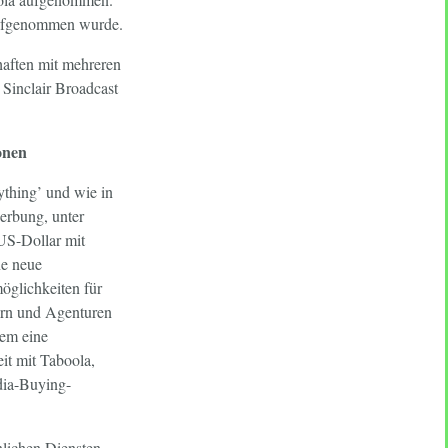
 aufgenommen wurde.
haften mit mehreren
Sinclair Broadcast
onen
thing’ und wie in
erbung, unter
US-Dollar mit
ne neue
öglichkeiten für
ern und Agenturen
dem eine
it mit Taboola,
dia-Buying-
lichen Diensten