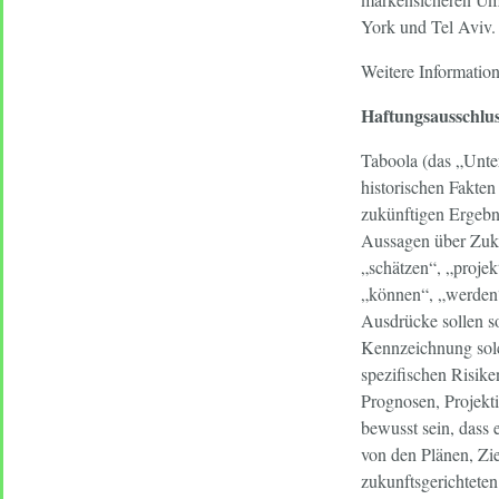
York und Tel Aviv.
Weitere Informatio
Haftungsausschlus
Taboola (das „Unter
historischen Fakten
zukünftigen Ergebni
Aussagen über Zuku
„schätzen“, „projek
„können“, „werden“,
Ausdrücke sollen so
Kennzeichnung solc
spezifischen Risike
Prognosen, Projekti
bewusst sein, dass 
von den Plänen, Zi
zukunftsgerichtete