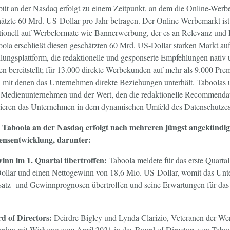
üt an der Nasdaq erfolgt zu einem Zeitpunkt, an dem die Online-Wer
ätzte 60 Mrd. US-Dollar pro Jahr betragen. Der Online-Werbemarkt ist
ditionell auf Werbeformate wie Bannerwerbung, der es an Relevanz und E
la erschließt diesen geschätzten 60 Mrd. US-Dollar starken Markt auf
ungsplattform, die redaktionelle und gesponserte Empfehlungen nativ u
n bereitstellt; für 13.000 direkte Werbekunden auf mehr als 9.000 Pre
, mit denen das Unternehmen direkte Beziehungen unterhält. Taboolas 
t Medienunternehmen und der Wert, den die redaktionelle Recommenda
ionieren das Unternehmen in dem dynamischen Umfeld des Datenschutzes
 Taboola an der Nasdaq erfolgt nach mehreren jüngst angekündig
ensentwicklung, darunter:
nn im 1. Quartal übertroffen:
Taboola meldete für das erste Quarta
llar und einen Nettogewinn von 18,6 Mio. US-Dollar, womit das Unt
atz- und Gewinnprognosen übertroffen und seine Erwartungen für das
d of Directors:
Deirdre Bigley und Lynda Clarizio, Veteranen der We
rden mit Wirkung zum April 2021 in das Board of Directors von Tab