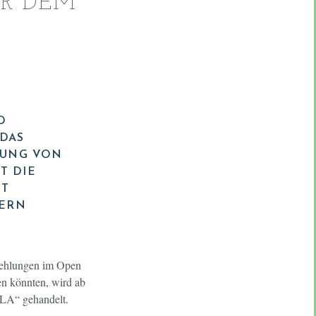
ER DEM
D
DAS
LUNG VON
T DIE
ET
SERN
pfehlungen im Open
en könnten, wird ab
BLA“ gehandelt.