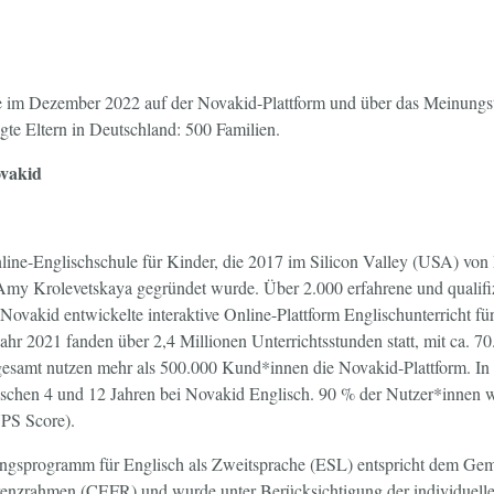
im Dezember 2022 auf der Novakid-Plattform und über das Meinungst
gte Eltern in Deutschland: 500 Familien.
ovakid
line-Englischschule für Kinder, die 2017 im Silicon Valley (USA) vo
y Krolevetskaya gegründet wurde. Über 2.000 erfahrene und qualifizi
 Novakid entwickelte interaktive Online-Plattform Englischunterricht fu
ahr 2021 fanden über 2,4 Millionen Unterrichtsstunden statt, mit ca. 70
gesamt nutzen mehr als 500.000 Kund*innen die Novakid-Plattform. In
schen 4 und 12 Jahren bei Novakid Englisch. 90 % der Nutzer*innen 
PS Score).
gsprogramm für Englisch als Zweitsprache (ESL) entspricht dem Ge
renzrahmen (CEFR) und wurde unter Berücksichtigung der individuelle