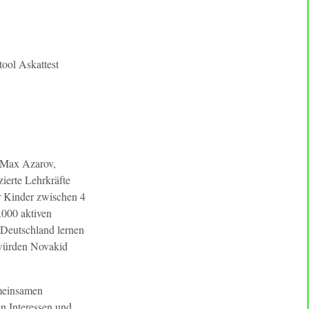
ool Askattest
n Max Azarov,
erte Lehrkräfte
̈r Kinder zwischen 4
.000 aktiven
 Deutschland lernen
würden Novakid
meinsamen
n Interessen und