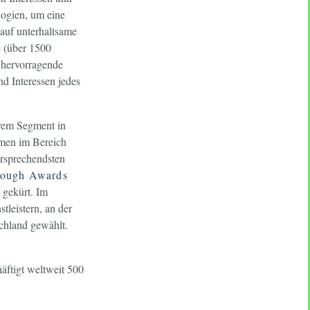
logien, um eine
auf unterhaltsame
 (über 1500
 hervorragende
nd Interessen jedes
hrem Segment in
hmen im Bereich
ersprechendsten
rough Awards
 gekürt. Im
leistern, an der
chland gewählt.
äftigt weltweit 500