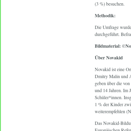
(3 %) besuchen.
Methodik:
Die Umfrage wurde 
durchgeführt. Befra
Bildmaterial: ©N
Über Novakid
Novakid ist eine On
Dmitry Malin und Am
geben über die von
und 14 Jahren. Im J
Schüler*innen. Ins
1 % der Kinder zwi
weiterempfehlen (N
Das Novakid-Bildun
Europäischen Refe