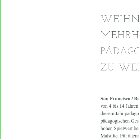
WEIHN
MEHRHE
PÄDAGO
ZU WE
San Francisco / B
von 4 bis 14 Jahren,
diesem Jahr pädago
pädagogischen Gesc
hohen Spielwert bes
Malstifte. Für älte