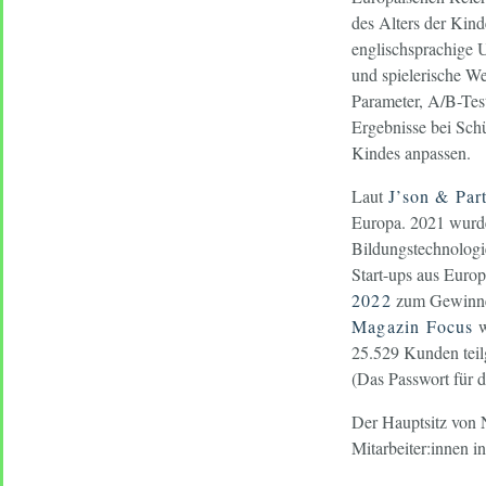
des Alters der Kind
englischsprachige 
und spielerische We
Parameter, A/B-Tes
Ergebnisse bei Schu
Kindes anpassen.
Laut
J’son & Part
Europa. 2021 wur
Bildungstechnologie
Start-ups aus Eur
2022
zum Gewinner
Magazin Focus
w
25.529 Kunden teil
(Das Passwort für 
Der Hauptsitz von 
Mitarbeiter:innen 