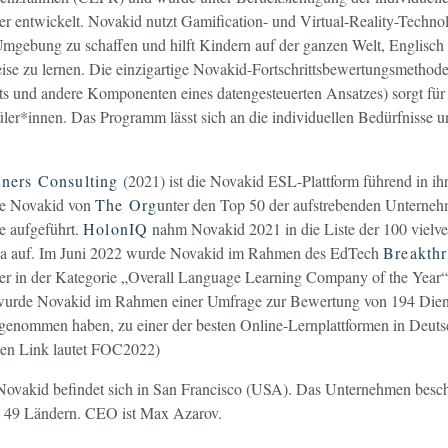
er entwickelt. Novakid nutzt Gamification- und Virtual-Reality-Techno
Umgebung zu schaffen und hilft Kindern auf der ganzen Welt, Englisch 
ise zu lernen. Die einzigartige Novakid-Fortschrittsbewertungsmethode
ts und andere Komponenten eines datengesteuerten Ansatzes) sorgt für
̈ler*innen. Das Programm lässt sich an die individuellen Bedürfnisse u
ners Consulting
(2021) ist die Novakid ESL-Plattform führend in i
de Novakid von
The Org
unter den Top 50 der aufstrebenden Unterne
 aufgeführt.
HolonIQ
nahm Novakid 2021 in die Liste der 100 vielv
opa auf. Im Juni 2022 wurde Novakid im Rahmen des EdTech
Breakth
 in der Kategorie „Overall Language Learning Company of the Year“
urde Novakid im Rahmen einer Umfrage zur Bewertung von 194 Dienst
genommen haben, zu einer der besten Online-Lernplattformen in Deuts
den Link lautet FOC2022)
Novakid befindet sich in San Francisco (USA). Das Unternehmen besch
in 49 Ländern. CEO ist Max Azarov.