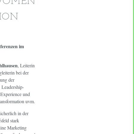
 WOMEN
ION
nferenzen im
hlhausen
, Leiterin
leiterin bei der
rung der
 Leadership-
r Experience und
ransformation uvm.
cherlich in der
sfeld stark
line Marketing