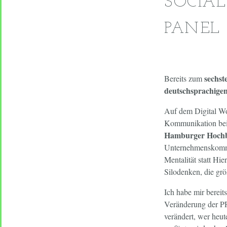
SOCIA
PANEL
sechst
Bereits zum
deutschsprachig
Auf dem Digital Wo
Kommunikation be
Hamburger Hochb
Unternehmenskommun
Mentalität statt Hi
Silodenken, die gr
Ich habe mir berei
Veränderung der PR 
verändert, wer heu