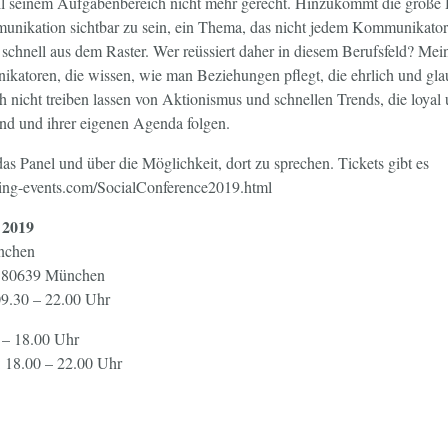
ell seinem Aufgabenbereich nicht mehr gerecht. Hinzukommt die große 
nikation sichtbar zu sein, ein Thema, das nicht jedem Kommunikator li
schnell aus dem Raster. Wer reüssiert daher in diesem Berufsfeld? Mei
ikatoren, die wissen, wie man Beziehungen pflegt, die ehrlich und gla
 nicht treiben lassen von Aktionismus und schnellen Trends, die loyal
ind und ihrer eigenen Agenda folgen.
das Panel und über die Möglichkeit, dort zu sprechen. Tickets gibt es
xing-events.com/SocialConference2019.html
 2019
chen
6, 80639 München
9.30 – 22.00 Uhr
 – 18.00 Uhr
: 18.00 – 22.00 Uhr