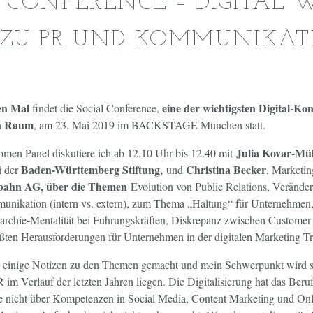
L CONFERENCE – DIGITAL
 ZU PR UND KOMMUNIKAT
en Mal
eine der wichtigsten Digital-Ko
findet die Social Conference,
en Raum
, am 23. Mai 2019 im BACKSTAGE München statt.
Julia Kovar-Mü
men Panel diskutiere ich ab 12.10 Uhr bis 12.40 mit
Baden-Württemberg Stiftung,
Christina Becker
i der
und
, Marketing
ahn AG, über die Themen
Evolution von Public Relations, Verände
ikation (intern vs. extern), zum Thema „Haltung“ für Unternehmen,
erarchie-Mentalität bei Führungskräften, Diskrepanz zwischen Custome
ößten Herausforderungen für Unternehmen in der digitalen Marketing T
ts einige Notizen zu den Themen gemacht und mein Schwerpunkt wird si
im Verlauf der letzten Jahren liegen. Die Digitalisierung hat das Beruf
te nicht über Kompetenzen in Social Media, Content Marketing und On