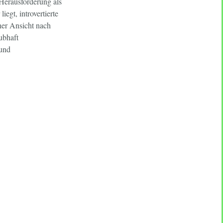
Herausforderung als
egt, introvertierte
ner Ansicht nach
ubhaft
 und