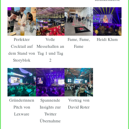
Perfekter
Volle
Fame, Fame,
Heidi Klum
Cocktail auf
Messehallen an
Fame
dem Stand von
Tag 1 und Tag
Storyblok
2
Gründerinnen
Spannende
Vortrag von
Pitch von
Insights zur
David Roter
Lexware
Twitter
Übernahme