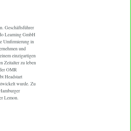
en. Geschäftsführer
ado Learning GmbH
ie Umfirmierung in
nternehmen und
 einem einzigartigen
n Zeitalter zu leben
er der OMR
bt Headstart
ntwickelt wurde. Zu
 Hamburger
ter Lemon.