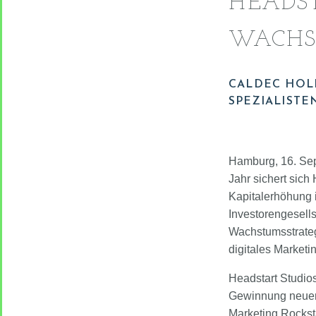
HEADST
WACHS
CALDEC HOL
SPEZIALISTE
Hamburg, 16. Sep
Jahr sichert sich
Kapitalerhöhung 
Investorengesells
Wachstumsstrateg
digitales Marketi
Headstart Studio
Gewinnung neuer 
Marketing Rockst