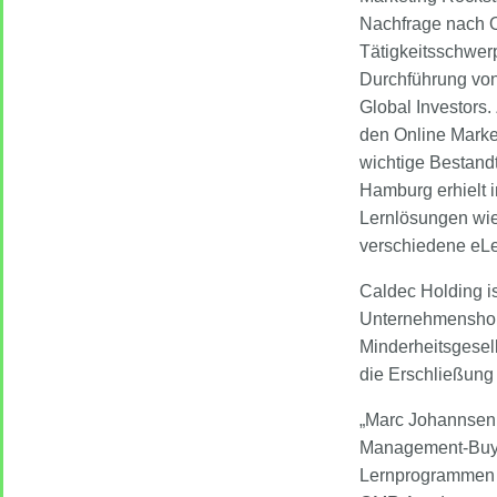
Nachfrage nach O
Tätigkeitsschwer
Durchführung von
Global Investor
den Online Marke
wichtige Bestandt
Hamburg erhielt i
Lernlösungen wie
verschiedene eL
Caldec Holding is
Unternehmensholdi
Minderheitsgesell
die Erschließun
„Marc Johannsen 
Management-Buy-
Lernprogrammen f