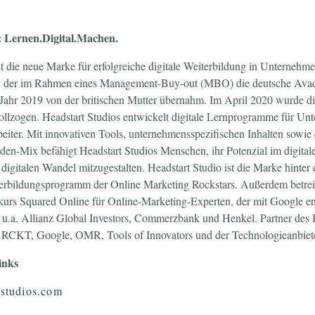
: Lernen.Digital.Machen.
st die neue Marke für erfolgreiche digitale Weiterbildung in Unternehm
n, der im Rahmen eines Management-Buy-out (MBO) die deutsche Av
m Jahr 2019 von der britischen Mutter übernahm. Im April 2020 wurde d
vollzogen. Headstart Studios entwickelt digitale Lernprogramme für U
beiter. Mit innovativen Tools, unternehmensspezifischen Inhalten sowie
en-Mix befähigt Headstart Studios Menschen, ihr Potenzial im digitale
 digitalen Wandel mitzugestalten. Headstart Studio ist die Marke hint
rbildungsprogramm der Online Marketing Rockstars. Außerdem betrei
kurs Squared Online für Online-Marketing-Experten, der mit Google e
u.a. Allianz Global Investors, Commerzbank und Henkel. Partner des
 RCKT, Google, OMR, Tools of Innovators und der Technologieanbie
inks
t-studios.com