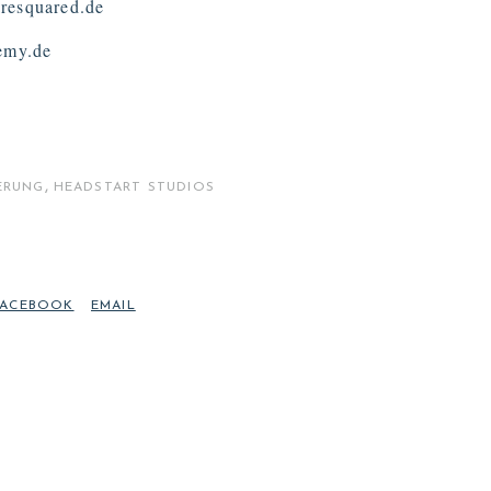
resquared.de
demy.de
,
ERUNG
HEADSTART STUDIOS