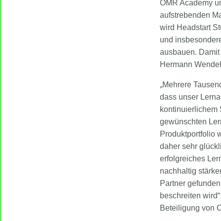
OMR Academy und 
aufstrebenden Mar
wird Headstart S
und insbesondere 
ausbauen. Damit w
Hermann Wendelst
„Mehrere Tausend
dass unser Lerna
kontinuierlichem 
gewünschten Lerne
Produktportfolio
daher sehr glückl
erfolgreiches Ler
nachhaltig stärk
Partner gefunden
beschreiten wird“
Beteiligung von 