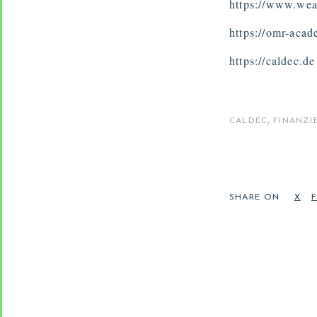
https://www.wea
https://omr-aca
https://caldec.de
,
CALDEC
FINANZI
SHARE ON