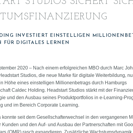
ART STUDIOS SICHERT SIC
TUMSFINANZIERUNG
DING INVESTIERT EINSTELLIGEN MILLIONENBE
N FÜR DIGITALES LERNEN
tember 2020 – Nach einem erfolgreichen MBO durch Marc Joh
 Headstart Studios, die neue Marke für digitale Weiterbildung, n
in Höhe eines einstelligen Millionenbetrags durch Hamburgs
chaft Caldec Holding. Headstart Studios stärkt mit der Finanzi
ie und den Ausbau seines Produktportfolios in e-Learning-Pr
ng und im Bereich Corporate Learning.
s konnte seit dem Gesellschafterwechsel in den vergangenen M
Kunden und den Auf- und Ausbau der Partnerschaften mit Goo
ars (OMR) rasch expandieren. Zusätzliche Wachstumsdynamik b