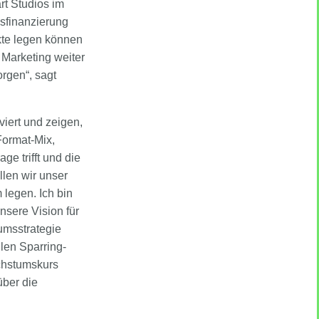
t Studios im
msfinanzierung
kte legen können
 Marketing weiter
rgen“, sagt
iert und zeigen,
Format-Mix,
e trifft und die
llen wir unser
legen. Ich bin
nsere Vision für
umsstrategie
len Sparring-
achstumskurs
über die