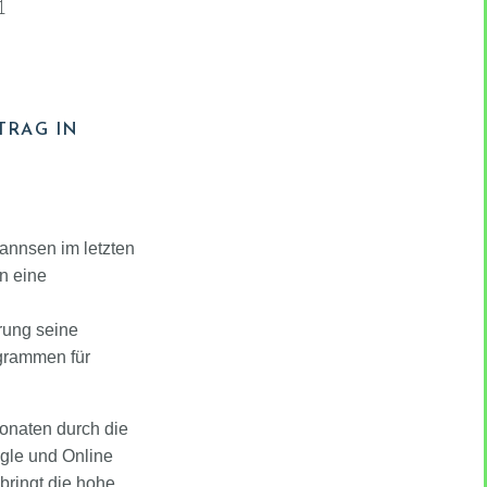
H
TRAG IN
annsen im letzten
un eine
erung seine
ogrammen für
onaten durch die
gle und Online
ringt die hohe