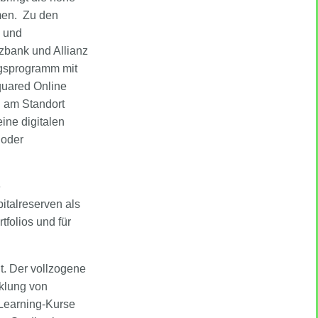
men. Zu den
g und
zbank und Allianz
gsprogramm mit
quared Online
n am Standort
ine digitalen
 oder
e
italreserven als
folios und für
t. Der vollzogene
klung von
-Learning-Kurse