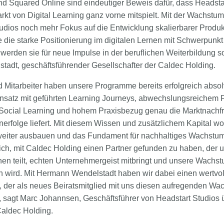
Squared Online sind eindeutiger Beweis dafür, dass Headstar
kt von Digital Learning ganz vorne mitspielt. Mit der Wachstu
tudios noch mehr Fokus auf die Entwicklung skalierbarer Produ
die starke Positionierung im digitalen Lernen mit Schwerpunkt
erden sie für neue Impulse in der beruflichen Weiterbildung so
adt, geschäftsführender Gesellschafter der Caldec Holding.
 Mitarbeiter haben unsere Programme bereits erfolgreich absolv
nsatz mit geführten Learning Journeys, abwechslungsreichem 
Social Learning und hohem Praxisbezug genau die Marktnachfrag
rfolge liefert. Mit diesem Wissen und zusätzlichem Kapital wo
 weiter ausbauen und das Fundament für nachhaltiges Wachstum 
ich, mit Caldec Holding einen Partner gefunden zu haben, der u
nen teilt, echten Unternehmergeist mitbringt und unsere Wachst
en wird. Mit Hermann Wendelstadt haben wir dabei einen wertvol
, der als neues Beiratsmitglied mit uns diesen aufregenden W
, sagt Marc Johannsen, Geschäftsführer von Headstart Studios 
Caldec Holding.