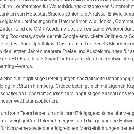
nline-Lernformaten für Weiterbildungskonzepte von Unterneh
punkten von Headstart Studios zählen die Analyse, Entwicklun
 digitalen Lernlösungen für Unternehmen wie Henkel, Commer
s. Zudem sind die OMR Academy, das gemeinsame Weiterbildun
ting Rockstars, sowie der mit Google entwickelte Onlinekurs S
eile des Produktportfolios. Das Team mit derzeit 36 Mitarbeiter
n den letzten Jahren mehrere Preise und Auszeichnungen für se
 den HR Excellence Award für Konzern-Mitarbeiterentwicklung
earning-Awards.
t eine auf langfristige Beteiligungen spezialisierte unabhängig
ng mit Sitz in Hamburg. Caldec beteiligt sich mit eigenen Kap
schafter an Headstart Studios zum langfristigen Ausbau des Port
g neuer Wachstumsoptionen.
und sein Team haben uns mit ihrer Erfolgsgeschichte überzeug
out zeigt großen Unternehmergeist und die gelungene Entwic
ür Konzerne sowie die erfolgreichen Markteinführungen der e